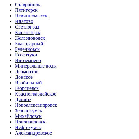
Ставрополь
Пятигорск
Невинномысск
Ипатово
Светлоград
Кисловодск
Железноводск
Благодарный
Буденновск
Ессентуки
Иноземцево
Минеральные воды
Лермонтов
Донское
Изобильный
Георгиевск
Красногвардейское
Дивное
Новоалександровск
Зеленокумск
Михайловск
Новопавловск
Нефтекумск
Александровское