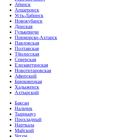
Абинск
Апшеронск
Усть-Лабинск
Новокубанск
Динская
Гулькевичи
Приморско-Ахтарск
Павловская
Полтавская
Тбилисская
Северская
Елизаветинская
Новотитаровская
Афипский
Брюховецкая
Хадыженск
Ахтырский
Баксан
Нальчик
Тырныауз
Прохладный
Нарткала
Майский
Чегем