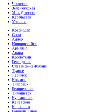
Черкесск
Зеленчукская
Усть-Джегута
Карачаевск
Учкекен
Краснодар
Сочи
Адлер
Новороссийск
Армавир
Анапа
Кропоткин
Геленджик
Славянск-на-Кубани
Туапсе
Лабинск
Крымск
Тихорецк
Белореченск
Тимашевск
Курганинск
Каневская
Кореновск
Горячий Ключ