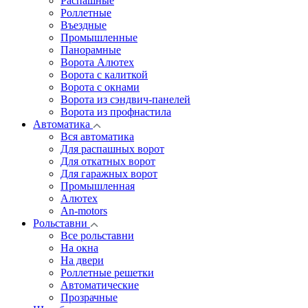
Распашные
Роллетные
Въездные
Промышленные
Панорамные
Ворота Алютех
Ворота с калиткой
Ворота c окнами
Ворота из сэндвич-панелей
Ворота из профнастила
Автоматика
Вся автоматика
Для распашных ворот
Для откатных ворот
Для гаражных ворот
Промышленная
Алютех
An-motors
Рольставни
Все рольставни
На окна
На двери
Роллетные решетки
Автоматические
Прозрачные